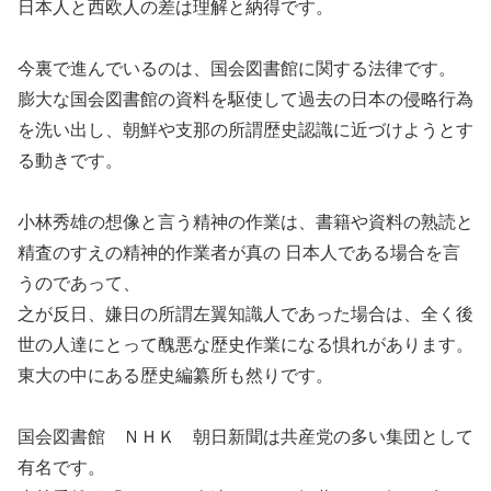
日本人と西欧人の差は理解と納得です。
今裏で進んでいるのは、国会図書館に関する法律です。
膨大な国会図書館の資料を駆使して過去の日本の侵略行為
を洗い出し、朝鮮や支那の所謂歴史認識に近づけようとす
る動きです。
小林秀雄の想像と言う精神の作業は、書籍や資料の熟読と
精査のすえの精神的作業者が真の 日本人である場合を言
うのであって、
之が反日、嫌日の所謂左翼知識人であった場合は、全く後
世の人達にとって醜悪な歴史作業になる惧れがあります。
東大の中にある歴史編纂所も然りです。
国会図書館 ＮＨＫ 朝日新聞は共産党の多い集団として
有名です。