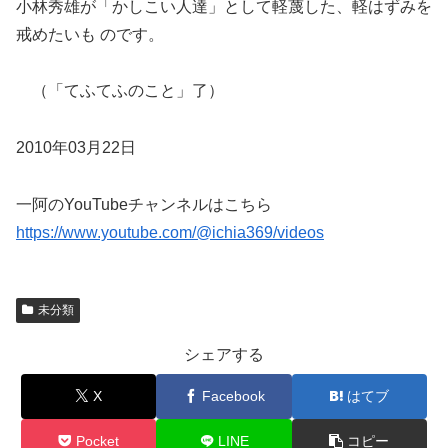
小林秀雄が「かしこい人達」として軽蔑した、軽はずみを
戒めたいも のです。
（「てふてふのこと」了）
2010年03月22日
一阿のYouTubeチャンネルはこちら
https://www.youtube.com/@ichia369/videos
未分類
シェアする
X
Facebook
はてブ
Pocket
LINE
コピー