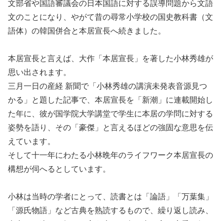
文部省や国語審議会の日本国語に対する誤導問題から文語
文のことになり、やがて昔の尋常小学校の国史教科書（文
語体）の韓国併合と本居宣長へ続きました。
本居宣長と言えば、大作「本居宣長」を著した小林秀雄が
思い出されます。
三月一日の産経 新聞で「小林秀雄の講演未発表音源見つ
かる」と題した記事で、本居宣長を「新潮」に連載開始し
た年に、彼が国学院大学講堂で学生に本居の学問に対する
姿勢を語り、その「豪傑」と言えるほどの強固な意思を伝
えています。
そして十一年にわたる小林晩年のライフワーク本居宣長の
構想が伺へるとしています。
小林は当時の学者にとって、読書とは「論語」「万葉集」
「源氏物語」など古典を熟読するもので、繰り返し読み、