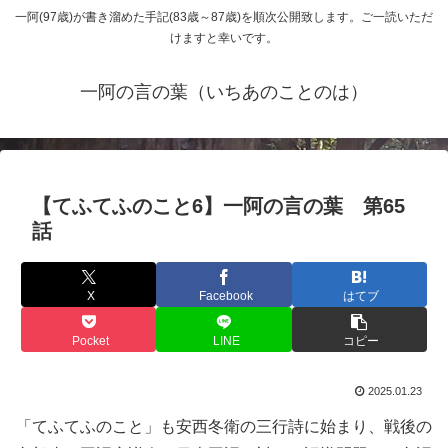
一阿(97歳)が書き溜めた手記(83歳～87歳)を順次公開致します。ご一読いただ
けますと幸いです。
一阿の言の葉（いちあのことのは）
【てふてふのこと6】一阿の言の葉 第65
話
X
Facebook
はてブ
Pocket
LINE
コピー
2025.01.23
「てふてふのこと」も安西冬衛の三行詩に始まり、戦後の