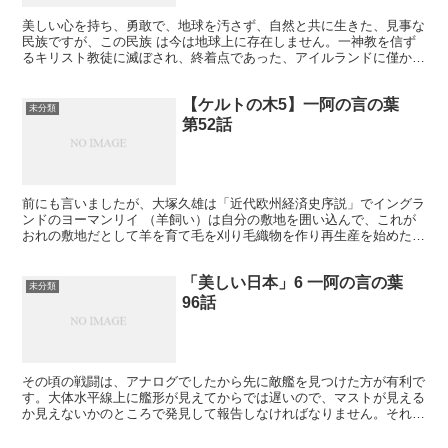
美しい心を持ち、勇敢で、地球を汚さず、自然と共に生きた、見事な
民族ですが、この民族 は今は地球上に存在しません。一神教を信ず
るキリスト教徒に滅ぼされ、終着点であった、アイルランドに僅か残
っているに過ぎません。しかも五世紀にキリス ト教徒が布...
【ケルトの木5】一阿の言の葉
未分類
第52話
前にも言いましたが、大塚久雄は「近代欧州経済史序説」でイングラ
ンドのヨーマンリイ （羊飼い）は自分の敷地を囲い込んで、これが
おれの敷地だとして羊を育て毛を刈り毛織物を作り再生産を始めた、
こういう中規模の自営農の囲い込み運動（エンクロージャー...
「美しい日本」6 一阿の言の葉
未分類
96話
その頃の戦闘は、アナログでしたから先に敵艦を見つけた方が有利で
す。大体水平線上に艦形が見えてからでは遅いので、マストが見える
か見えないかのところで発見して報告しなければなりません。それに
は測距儀の幅が広いほど有利です。戦艦 「大和」の索敵能...