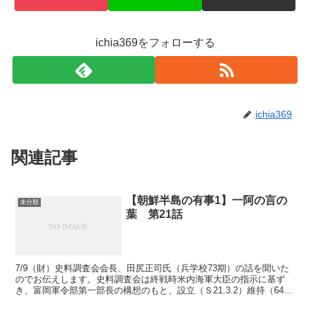
ichia369をフォローする
ichia369
関連記事
【朝鮮半島の有事1】一阿の言の
未分類
葉 第21話
7/9（財）史料調査会会長、田尻正司氏（兵学校73期）の話を聞いた
のでお伝えします。史料調査会は終戦時米内海軍大臣の指示に基ず
き、富岡軍令部第一部長の構想のもと、設立（Ｓ21.3.2）維持（64年
間）されてきた、我が国の安全・防衛問題を研究...