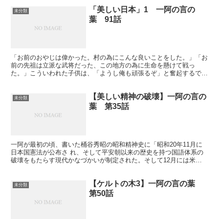
「美しい日本」1 一阿の言の
未分類
葉 91話
「お前のおやじは偉かった。村の為にこんな良いことをした。」「お
前の先祖は立派な武将だった、この地方の為に生命を懸けて戦っ
た。」こういわれた子供は、「ようし俺も頑張るぞ」と奮起するでし
ょう。然し「お前の親は泥棒で、悪いことばかりしていた。」「...
【美しい精神の破壊】一阿の言の
未分類
葉 第35話
一阿が最初の頃、書いた桶谷秀昭の昭和精神史に「昭和20年11月に
日本国憲法が公布さ れ、そして平安朝以来の歴史を持つ国語体系の
破壊をもたらす現代かなづかいが制定された。そして12月には米国
式6.3.3制の新学制が予告された。」とあります。彼...
【ケルトの木3】一阿の言の葉
未分類
第50話